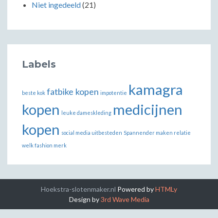
Niet ingedeeld
(21)
Labels
kamagra
fatbike kopen
beste kok
impotentie
kopen
medicijnen
leuke dameskleding
kopen
social media uitbesteden
Spannender maken relatie
welk fashion merk
Hoekstra-slotenmaker.nl
Powered by
HTMLy
Design by
3rd Wave Media