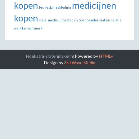
kopen
medicijnen
leuke dameskleding
kopen
social media uitbesteden
Spannender maken relatie
welk fashion merk
Hoekstra-slotenmaker.nl
Powered by
HTMLy
Design by
3rd Wave Media