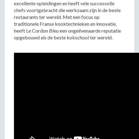
excellente opleidingen en heeft vele succesvolle
chefs voortgebracht die werkzaam zijn in de beste
restaurants ter wereld. Met een focus op
traditionele Franse kooktechnieken en innovatie,
heeft Le Cordon Bleu een ongeëvenaarde reputatie
opgebouwd als de beste kokschool ter wereld.