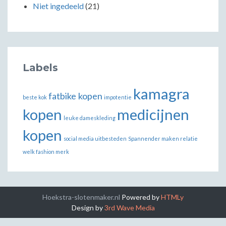
Niet ingedeeld
(21)
Labels
kamagra
fatbike kopen
beste kok
impotentie
kopen
medicijnen
leuke dameskleding
kopen
social media uitbesteden
Spannender maken relatie
welk fashion merk
Hoekstra-slotenmaker.nl
Powered by
HTMLy
Design by
3rd Wave Media