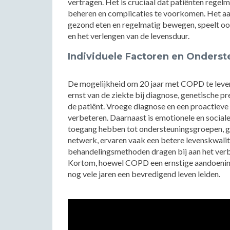
vertragen. Het is cruciaal dat patiënten regel
beheren en complicaties te voorkomen. Het aan
gezond eten en regelmatig bewegen, speelt ook
en het verlengen van de levensduur.
Individuele Factoren en Onderst
De mogelijkheid om 20 jaar met COPD te leven 
ernst van de ziekte bij diagnose, genetische p
de patiënt. Vroege diagnose en een proactiev
verbeteren. Daarnaast is emotionele en social
toegang hebben tot ondersteuningsgroepen, ge
netwerk, ervaren vaak een betere levenskwali
behandelingsmethoden dragen bij aan het ver
Kortom, hoewel COPD een ernstige aandoening 
nog vele jaren een bevredigend leven leiden.