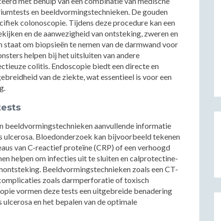
ceerd met behulp van een combinatie van medische
oriumtests en beeldvormingstechnieken. De gouden
cifiek colonoscopie. Tijdens deze procedure kan een
ekijken en de aanwezigheid van ontsteking, zweren en
 in staat om biopsieën te nemen van de darmwand voor
ters helpen bij het uitsluiten van andere
ctieuze colitis. Endoscopie biedt een directe en
gebreidheid van de ziekte, wat essentieel is voor een
g.
ests
n beeldvormingstechnieken aanvullende informatie
itis ulcerosa. Bloedonderzoek kan bijvoorbeeld tekenen
eaus van C-reactief proteïne (CRP) of een verhoogd
en helpen om infecties uit te sluiten en calprotectine-
armontsteking. Beeldvormingstechnieken zoals een CT-
omplicaties zoals darmperforatie of toxisch
opie vormen deze tests een uitgebreide benadering
s ulcerosa en het bepalen van de optimale