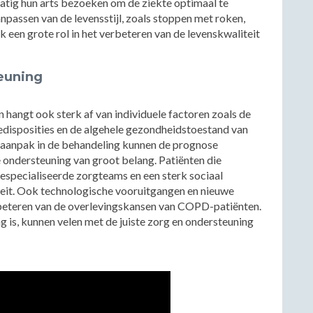
matig hun arts bezoeken om de ziekte optimaal te
passen van de levensstijl, zoals stoppen met roken,
 een grote rol in het verbeteren van de levenskwaliteit
euning
hangt ook sterk af van individuele factoren zoals de
redisposities en de algehele gezondheidstoestand van
e aanpak in de behandeling kunnen de prognose
e ondersteuning van groot belang. Patiënten die
specialiseerde zorgteams en een sterk sociaal
teit. Ook technologische vooruitgangen en nieuwe
beteren van de overlevingskansen van COPD-patiënten.
is, kunnen velen met de juiste zorg en ondersteuning