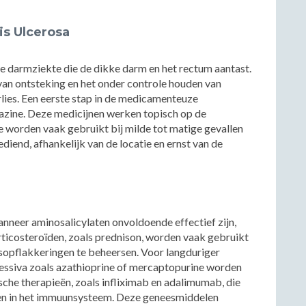
is Ulcerosa
re darmziekte die de dikke darm en het rectum aantast.
van ontsteking en het onder controle houden van
lies. Een eerste stap in de medicamenteuze
lazine. Deze medicijnen werken topisch op de
worden vaak gebruikt bij milde tot matige gevallen
diend, afhankelijk van de locatie en ernst van de
wanneer aminosalicylaten onvoldoende effectief zijn,
ticosteroïden, zoals prednison, worden vaak gebruikt
sopflakkeringen te beheersen. Voor langduriger
siva zoals azathioprine of mercaptopurine worden
sche therapieën, zoals infliximab en adalimumab, die
ren in het immuunsysteem. Deze geneesmiddelen