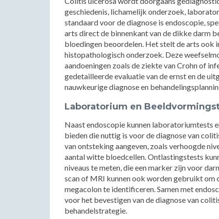
Colitis ulcerosa wordt doorgaans gediagnosti
geschiedenis, lichamelijk onderzoek, laborat
standaard voor de diagnose is endoscopie, spe
arts direct de binnenkant van de dikke darm b
bloedingen beoordelen. Het stelt de arts ook
histopathologisch onderzoek. Deze weefselmons
aandoeningen zoals de ziekte van Crohn of infe
gedetailleerde evaluatie van de ernst en de uit
nauwkeurige diagnose en behandelingsplannin
Laboratorium en Beeldvormingst
Naast endoscopie kunnen laboratoriumtests e
bieden die nuttig is voor de diagnose van col
van ontsteking aangeven, zoals verhoogde niv
aantal witte bloedcellen. Ontlastingstests kunn
niveaus te meten, die een marker zijn voor d
scan of MRI kunnen ook worden gebruikt om c
megacolon te identificeren. Samen met endosc
voor het bevestigen van de diagnose van coliti
behandelstrategie.