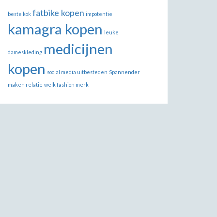
fatbike kopen
beste kok
impotentie
kamagra kopen
leuke
medicijnen
dameskleding
kopen
social media uitbesteden
Spannender
maken relatie
welk fashion merk