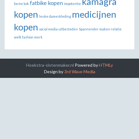
kamagra
fatbike kopen
beste kok
impotentie
kopen
medicijnen
leuke dameskleding
kopen
social media uitbesteden
Spannender maken relatie
welk fashion merk
Hoekstra-slotenmaker.nl
Powered by
HTMLy
Design by
3rd Wave Media